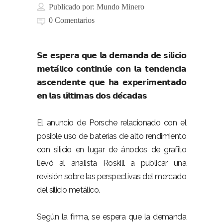
Publicado por:
Mundo Minero
0 Comentarios
𝗦𝗲 𝗲𝘀𝗽𝗲𝗿𝗮 𝗾𝘂𝗲 𝗹𝗮 𝗱𝗲𝗺𝗮𝗻𝗱𝗮 𝗱𝗲 𝘀𝗶𝗹𝗶𝗰𝗶𝗼
𝗺𝗲𝘁𝗮́𝗹𝗶𝗰𝗼 𝗰𝗼𝗻𝘁𝗶𝗻𝘂́𝗲 𝗰𝗼𝗻 𝗹𝗮 𝘁𝗲𝗻𝗱𝗲𝗻𝗰𝗶𝗮
𝗮𝘀𝗰𝗲𝗻𝗱𝗲𝗻𝘁𝗲 𝗾𝘂𝗲 𝗵𝗮 𝗲𝘅𝗽𝗲𝗿𝗶𝗺𝗲𝗻𝘁𝗮𝗱𝗼
𝗲𝗻 𝗹𝗮𝘀 𝘂́𝗹𝘁𝗶𝗺𝗮𝘀 𝗱𝗼𝘀 𝗱𝗲́𝗰𝗮𝗱𝗮𝘀
El anuncio de Porsche relacionado con el
posible uso de baterías de alto rendimiento
con silicio en lugar de ánodos de grafito
llevó al analista Roskill a publicar una
revisión sobre las perspectivas del mercado
del silicio metálico.
Según la firma, se espera que la demanda