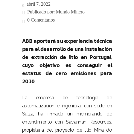
abril 7, 2022
Publicado por:
Mundo Minero
0 Comentarios
𝗔𝗕𝗕 𝗮𝗽𝗼𝗿𝘁𝗮𝗿𝗮́ 𝘀𝘂 𝗲𝘅𝗽𝗲𝗿𝗶𝗲𝗻𝗰𝗶𝗮 𝘁𝗲́𝗰𝗻𝗶𝗰𝗮
𝗽𝗮𝗿𝗮 𝗲𝗹 𝗱𝗲𝘀𝗮𝗿𝗿𝗼𝗹𝗹𝗼 𝗱𝗲 𝘂𝗻𝗮 𝗶𝗻𝘀𝘁𝗮𝗹𝗮𝗰𝗶𝗼́𝗻
𝗱𝗲 𝗲𝘅𝘁𝗿𝗮𝗰𝗰𝗶𝗼́𝗻 𝗱𝗲 𝗹𝗶𝘁𝗶𝗼 𝗲𝗻 𝗣𝗼𝗿𝘁𝘂𝗴𝗮𝗹,
𝗰𝘂𝘆𝗼
𝗼𝗯𝗷𝗲𝘁𝗶𝘃𝗼
𝗲𝘀
𝗰𝗼𝗻𝘀𝗲𝗴𝘂𝗶𝗿
𝗲𝗹
𝗲𝘀𝘁𝗮𝘁𝘂𝘀
𝗱𝗲
𝗰𝗲𝗿𝗼
𝗲𝗺𝗶𝘀𝗶𝗼𝗻𝗲𝘀
𝗽𝗮𝗿𝗮
.
𝟮𝟬𝟯𝟬
La empresa de tecnología de
automatización e ingeniería, con sede en
Suiza, ha firmado un memorando de
entendimiento con Savannah Resources,
propietaria del proyecto de litio Mina do