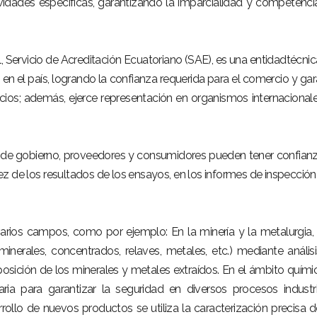
ividades específicas, garantizando la imparcialidad y competenci
l, Servicio de Acreditación Ecuatoriano (SAE), es una entidadtécnic
n el país, logrando la confianza requerida para el comercio y gar
icios; además, ejerce representación en organismos internacional
s de gobierno, proveedores y consumidores pueden tener confian
idez de los resultados de los ensayos, en los informes de inspección
arios campos, como por ejemplo: En la minería y la metalurgia,
minerales, concentrados, relaves, metales, etc.) mediante anális
sición de los minerales y metales extraídos. En el ámbito químic
aria para garantizar la seguridad en diversos procesos industri
rollo de nuevos productos se utiliza la caracterización precisa d