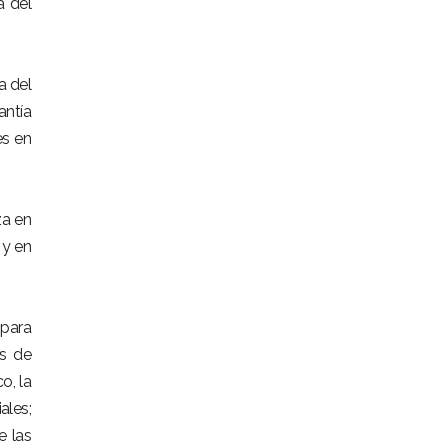
a del
a del
antía
es en
za en
 y en
 para
is de
o, la
ales;
e las