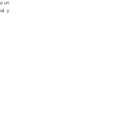
ra un
nal y