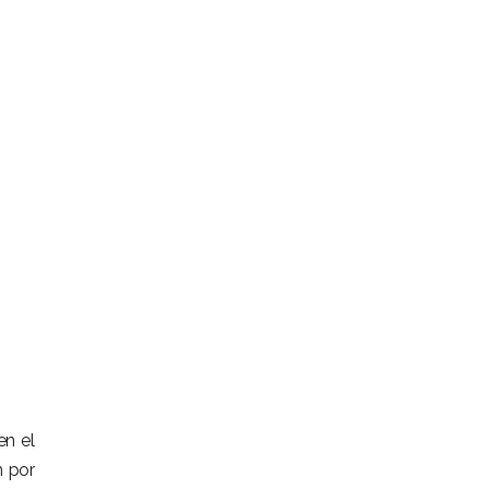
en el
n por