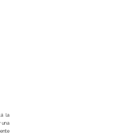
tá la
y una
mente