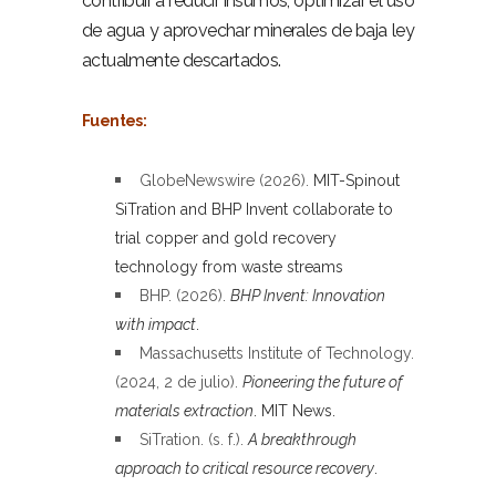
contribuir a reducir insumos, optimizar el uso
de agua y aprovechar minerales de baja ley
actualmente descartados.
–
Fuentes:
–
GlobeNewswire (2026).
MIT-Spinout
SiTration and BHP Invent collaborate to
trial copper and gold recovery
technology from waste streams
BHP. (2026).
BHP Invent: Innovation
with impact
.
Massachusetts Institute of Technology.
(2024, 2 de julio).
Pioneering the future of
materials extraction
. MIT News.
SiTration. (s. f.).
A breakthrough
approach to critical resource recovery
.