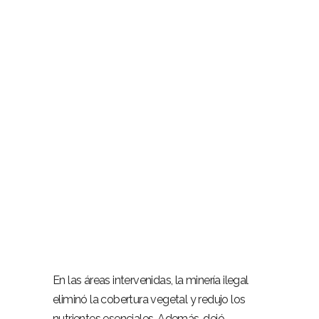
–
–
En las áreas intervenidas, la minería ilegal
eliminó la cobertura vegetal y redujo los
nutrientes esenciales. Además, dejó